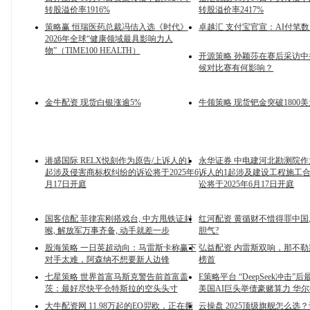
转股溢价率1916%
转股溢价率2417%
策略赢 恒瑞医药总裁冯佶入选《时代》
卓越汇 支付宝官宣：AI付笔数超
2026年全球“健康领域最具影响力人
物”（TIME100 HEALTH）
开源策略 孙颖莎在赛后采访
候对比赛有何影响？
金牛配资 现货白银涨逾5%
牛领策略 现货钯金突破1800
港盛国际 RELX悦刻作为原告/上诉人的1
永华证券 中电建河北勘测院作
起涉及侵害商标权纠纷的诉讼将于2025年6
诉人的1起涉及建设工程施工
月17日开庭
讼将于2025年6月17日开庭
国客信配 菲律宾刚搭戏台, 中方甩铁证封
红河配资 黄循财不惜得罪中国,
喉, 解放军万事齐备, 动手就差一步
胆气?
股海策略 一日英超动向：马雷斯卡称赢下
弘益配资 内雷斯双响，那不勒
对手太难，阿森纳不想要新人边锋
榜首
七星策略 世界首富马斯克警告前首富盖
E策略平台 “DeepSeek冲击”
茨：最好尽快平仓特斯拉的空头头寸
美国AI巨头举债豪赌算力 华
大牛配资网 11.98万起的EO羿欧，正在撕
云操盘 2025顶级旗舰怎么选