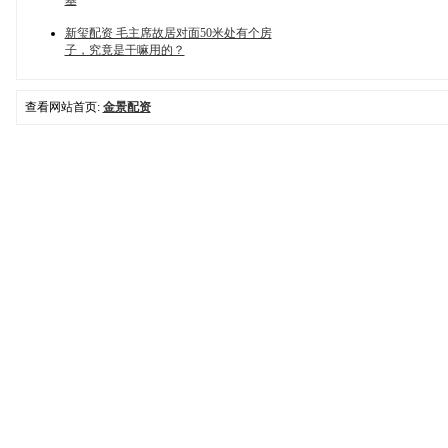
基
新玺配资 毛主席故居对面50米处有个房
子，究竟是干嘛用的？
查看网站首页:
金景配资