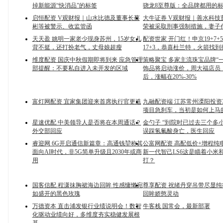
掉新能源“快消品”的标签
骁龙8至尊版：全品牌都用的
启恒配资 V观财报｜山水比德及董事长蔡
大牛证券 V观财报｜善水科技
彬等被警示、收监管函
荣被采取刑事强制措施，妻子
天天盈 姚明一家老少现身苏州，15岁女儿
配资世家 开门红！申京19+7+
背不挺，还打扮老气，丈母娘超瘦
17+3，恭喜杜兰特，火箭找
维度配资 国庆中秋假期即将到来 应急管理
策略聚宝 多家主流珠宝品牌“
部提醒：不要私自进入未开发的区域
饰品将启动涨价，周大福店员
后，涨幅在20%-30%
富灯网配资 宜家集团迎来首席执行官更迭
九融配资端 江苏常州溧阳投资3
项目急刹车，当初是如何上马
星速优配 中美领导人是否将在本周通话？
金勺子 “到院时已过去三个多
外交部回应
误踩氢氟酸身亡，医生回应
睿迎网 ​6G开启通信新篇章：高通钱堃称其
公富网配资 高配低价+增程纯
面向AI时代，非5G简单升级且2030年或商
新一代智己LS6这是瞄着小米
用​
打？
国客信配 程潇抹胸裙海边回眸 性感慵懒宛
尊享配资 祝绪丹穿吊带尽显纯
如盛开的黑色玫瑰
回眸娇憨灵动
万德资本 直击浦发银行业绩说明会！数智
牛客栈 国常会，最新部署
化驱动业绩向好，多维度夯实稳健发展根