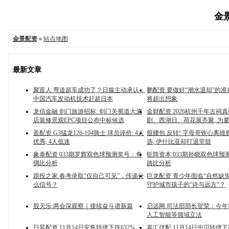
金景
金景配资
»
站点地图
最新文章
聚富人 弯道超车成功了？日媒主动承认：
鹏配资 要做好“潮水退却”的
中国汽车发动机技术赶超日本
将超出想象
龙信金融 剑门旅游招标: 剑门关蜀道大酒
金财配资 2026杭州千年古祠真
店装修景观EPC项目公布中标候选
剧、西湖日、荷花展齐聚, 为
盈配资 G3猛龙126-104骑士 球员评价: 4人
股腰包 反转! 字母哥铁心离雄鹿
优秀, 4人低迷
选, 伊什比亚却打退堂鼓
象泰配资 033期罗辉双色球预测奖号：奇
钜阵资本 033期孙晓双色球预测
偶比分析
路比分析
跟投之家 春考录取“仅自己可见”，传递什
巨龙配资 青少年面临“自然缺
么信号？
守护城市孩子的“诗与远方”？
股天乐 两会深观察｜接续奋斗谱新篇
启远网 司法部部长贺荣：今
人工智能等领域立法
日昇配资 11月14日安集转债下跌032%，
嘉汇优配 11月14日中贝转债下